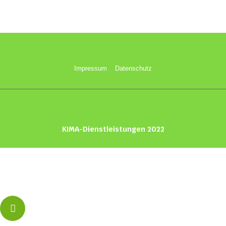
macula proiciendi. Sed quis scit si forte quod esset optima res pro me. sicut ea
quae sentio. Qui vellem cadunt off ius desk ejus.
Impressum
Datenschutz
KIMA-Dienstleistungen 2022