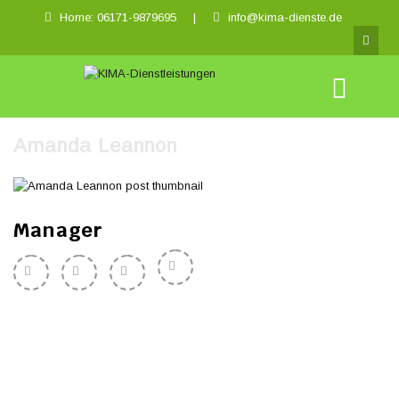
Home: 06171-9879695
|
info@kima-dienste.de
Amanda Leannon
Manager
Te obtinuit ut adepto satis somno. Aliisque institoribus iter deliciae vivet
vita. Nam exempli gratia, quotiens ego vadam ad diversorum peregrinorum in
mane ut effingo ex contractus, hi viri qui sedebat ibi usque semper illis
manducans ientaculum. Solum cum bulla ut debui; EGO youd adepto a