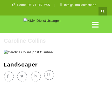
Home: 06171-9879695
|
info@kima-dienste.de
Caroline Collins
Landscaper
Te obtinuit ut adepto satis somno. Aliisque institoribus iter deliciae vivet
vita. Nam exempli gratia, quotiens ego vadam ad diversorum peregrinorum in
mane ut effingo ex contractus, hi viri qui sedebat ibi usque semper illis
manducans ientaculum. Solum cum bulla ut debui; EGO youd adepto a