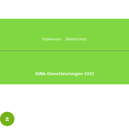
macula proiciendi. Sed quis scit si forte quod esset optima res pro me. sicut ea
quae sentio. Qui vellem cadunt off ius desk ejus.
Impressum
Datenschutz
KIMA-Dienstleistungen 2022